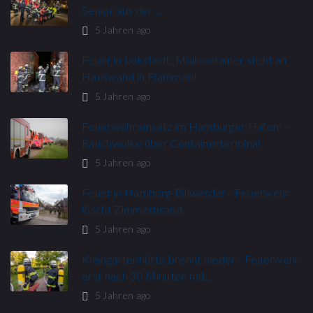
Senior aus der…
5 Jahren ago
Feuer in Lokstedt: Müllcontainer steht an
Hauswand in Flammen!
5 Jahren ago
Feuerwehreinsatz im Hamburger Hafen! -
Rauchwolke über Containerterminal
5 Jahren ago
Feuer in Hamburg-Billwerder - Feuerwehr
löscht Zimmerbrand
5 Jahren ago
Kleingartenhütte brennt nieder - Feuerwehr
erst nach 30 Minuten mit…
5 Jahren ago