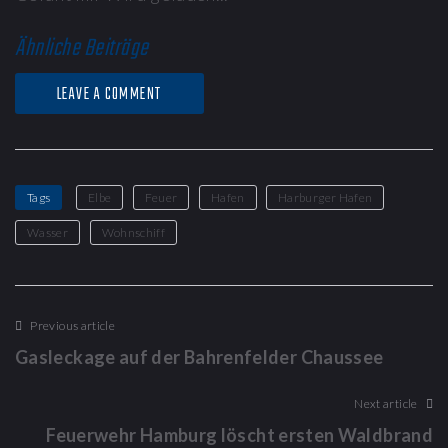
Ähnliche Beiträge
LEAVE A COMMENT
Tags
Elbe
Feuer
Hafen
Harburger Hafen
Wasser
Wohnschiff
Beitragsnavigation
Previous article
Gasleckage auf der Bahrenfelder Chaussee
Next article
Feuerwehr Hamburg löscht ersten Waldbrand