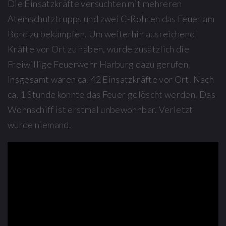
Die Einsatzkräfte versuchten mit mehreren
Atemschutztrupps und zwei C-Rohren das Feuer am
Bord zu bekämpfen. Um weiterhin ausreichend
Kräfte vor Ort zu haben, wurde zusätzlich die
Freiwillige Feuerwehr Harburg dazu gerufen.
Insgesamt waren ca. 42 Einsatzkräfte vor Ort. Nach
ca. 1 Stunde konnte das Feuer gelöscht werden. Das
Wohnschiff ist erstmal unbewohnbar. Verletzt
wurde niemand.