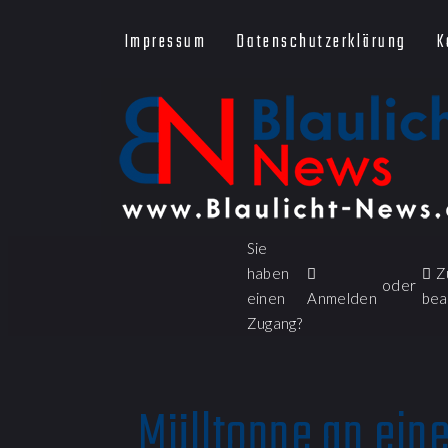
Impressum
Datenschutzerklärung
K
Sie
haben
Z
oder
einen
Anmelden
bea
Zugang?
Mülltonne an ein