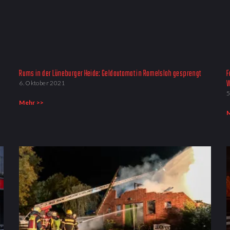
Rums in der Lüneburger Heide: Geldautomat in Ramelsloh gesprengt
F
W
6. Oktober 2021
5
Mehr >>
M