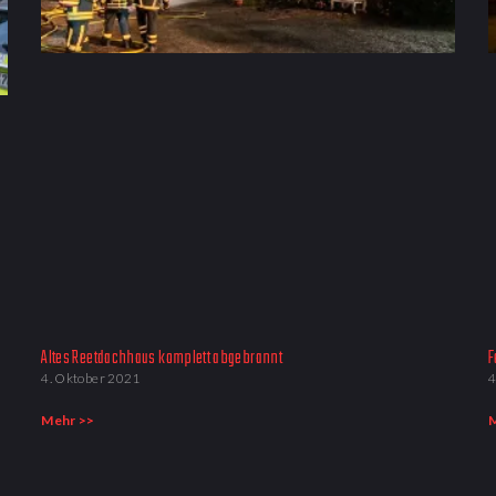
Altes Reetdachhaus komplett abgebrannt
F
4. Oktober 2021
4
Mehr >>
M