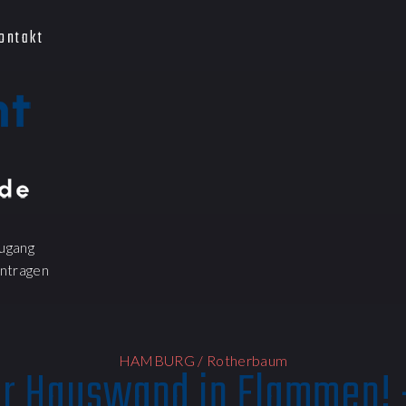
ontakt
ugang
ntragen
HAMBURG / Rotherbaum
er Hauswand in Flammen!