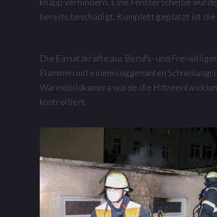
knapp verhindern. Eine Fensterscheibe wurde
bereits beschädigt. Komplett geplatzt ist die
Die Einsatzkräfte aus Berufs- und Freiwillige
Flammen mit einem soggenanten Schnellangrif
Wärmebildkamera wurde die Hitzeentwicklun
kontrolliert.