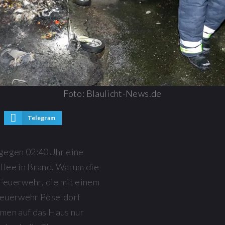
Foto: Blaulicht-News.de
Telegram
 gegen 02:40Uhr eine
llee in Brand. Warum die
 Feuerwehr, die mit einem
Feuerwehr Pöseldorf
mmen auf das Haus nur