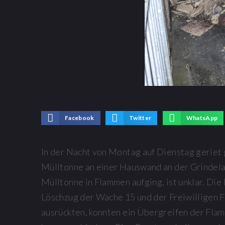
Facebook
Twitter
WhatsApp
In der Nacht von Montag auf Dienstag geriet
Mülltonne an einer Hauswand an der Grindela
Mülltonne in Flammen aufging, ist unklar. Die
Löschzug der Wache 15 und der Freiwilligen 
ausrückten, konnten ein Übergreifen der Fla