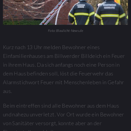
Foto: Blaulicht-News.de
Kurz nach 13 Uhr melden Bewohner eines
Einfamilienhauses am Billwerder Billdeich ein Feuer
in ihrem Haus. Da sich anfangs noch eine Person in
dem Haus befinden soll, löst die Feuerwehr das
Alarmstichwort Feuer mit Menschenleben in Gefahr
aus.
Beim eintreffen sind alle Bewohner aus dem Haus
und nahezu unverletzt. Vor Ort wurde ein Bewohner
von Sanitäter versorgt, konnte aber an der