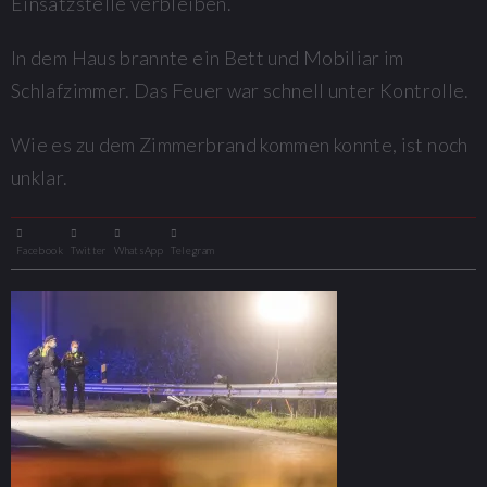
Einsatzstelle verbleiben.
In dem Haus brannte ein Bett und Mobiliar im
Schlafzimmer. Das Feuer war schnell unter Kontrolle.
Wie es zu dem Zimmerbrand kommen konnte, ist noch
unklar.
Facebook
Twitter
WhatsApp
Telegram