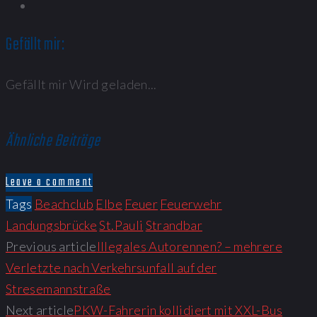
Gefällt mir:
Gefällt mir
Wird geladen...
Ähnliche Beiträge
Leave a comment
Tags
Beachclub
Elbe
Feuer
Feuerwehr
Landungsbrücke
St.Pauli
Strandbar
Beitragsnavigation
Previous article
Illegales Autorennen? – mehrere
Verletzte nach Verkehrsunfall auf der
Stresemannstraße
Next article
PKW-Fahrerin kollidiert mit XXL-Bus