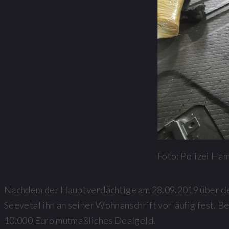
Foto: Polizei Ha
Nachdem der Hauptverdächtige am 28.09.2019 über de
Seevetal ihn an seiner Wohnanschrift vorläufig fest. 
10.000 Euro mutmaßliches Dealgeld.