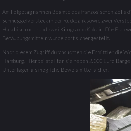
Am Folgetag nahmen Beamte des französischen Zolls die
Schmuggelversteck in der Rückbank sowie zwei Verste
Haschisch und rund zwei Kilogramm Kokain. Die Frau wu
Betäubungsmitteln wurde dort sichergestellt.
Nach diesem Zugriff durchsuchten die Ermittler die W
Hamburg. Hierbei stellten sie neben 2.000 Euro Barge
Unterlagen als mögliche Beweismittel sicher.