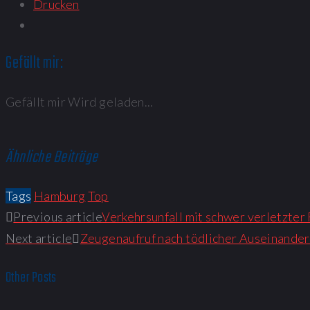
Drucken
Gefällt mir:
Gefällt mir
Wird geladen...
Ähnliche Beiträge
Tags
Hamburg
Top
Previous article
Verkehrsunfall mit schwer verletzte
Next article
Zeugenaufruf nach tödlicher Auseinande
Other Posts