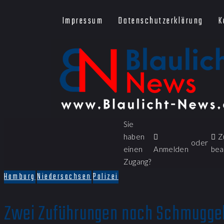
Impressum
Datenschutzerklärung
K
Sie
haben
Z
oder
einen
Anmelden
bea
Zugang?
Hamburg
Niedersachsen
Polizei
Zwei Zuführungen nach Schmuggel