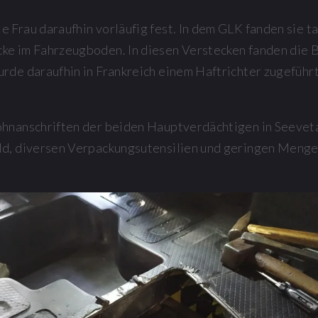
 Frau daraufhin vorläufig fest. In dem GLK fanden sie t
cke im Fahrzeugboden. In diesen Verstecken fanden die
rde daraufhin in Frankreich einem Haftrichter zugeführ
ohnanschriften der beiden Hauptverdächtigen in Seevet
ld, diversen Verpackungsutensilien und geringen Mengen