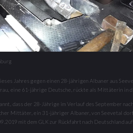
mburg
eses Jahres gegen einen 28-jährigen Albaner aus Seevet
au, eine 61-jährige Deutsche, rückte als Mittäterin in d
nnt, dass der 28-Jährige im Verlauf des September nac
r Mittäter, ein 31-jähriger Albaner, von Seevetal dorth
09.2019 mit dem GLK zur Rückfahrt nach Deutschland auf.