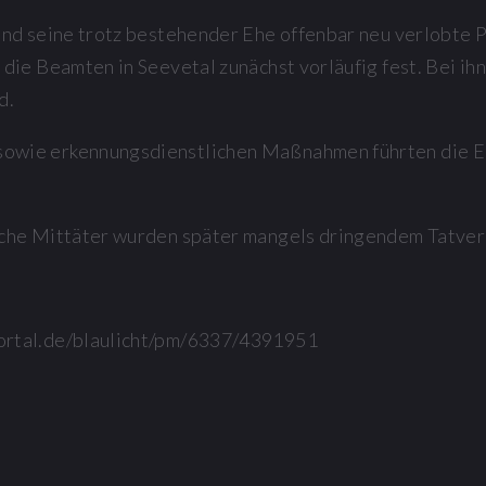
d seine trotz bestehender Ehe offenbar neu verlobte Pa
ie Beamten in Seevetal zunächst vorläufig fest. Bei ih
d.
owie erkennungsdienstlichen Maßnahmen führten die E
che Mittäter wurden später mangels dringendem Tatver
ortal.de/blaulicht/pm/6337/4391951