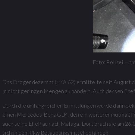
Foto: Polizei Ha
Das Drogendezernat (LKA 62) ermittelte seit August di
in nicht geringen Mengen zu handeln. Auch dessen Ehefr
Durch die umfangreichen Ermittlungen wurde dann beka
einen Mercedes-Benz GLK, den ein weiterer mutmaßliche
auch seine Ehefrau nach Malaga. Dort brach sie am 26.
sich in dem Pkw Betäubungsmittel befanden.