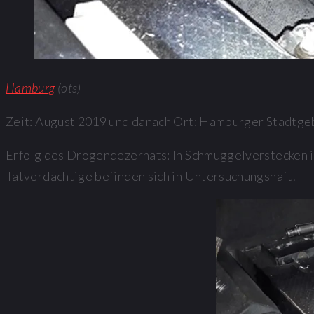
Hamburg
(ots)
Zeit: August 2019 und danach Ort: Hamburger Stadtgeb
Erfolg des Drogendezernats: In Schmuggelverstecken
Tatverdächtige befinden sich in Untersuchungshaft.