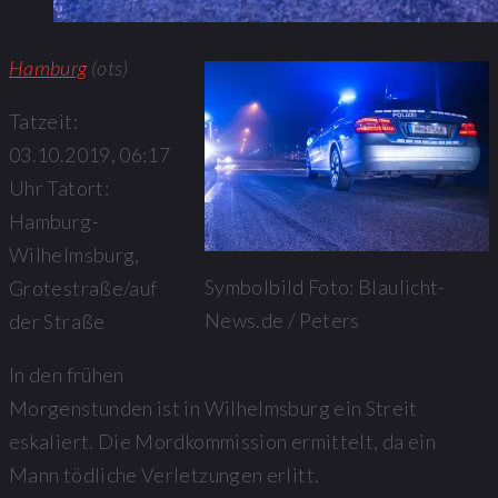
Hamburg
(ots)
Tatzeit:
03.10.2019, 06:17
Uhr Tatort:
Hamburg-
Wilhelmsburg,
Symbolbild Foto: Blaulicht-
Grotestraße/auf
News.de / Peters
der Straße
In den frühen
Morgenstunden ist in Wilhelmsburg ein Streit
eskaliert. Die Mordkommission ermittelt, da ein
Mann tödliche Verletzungen erlitt.