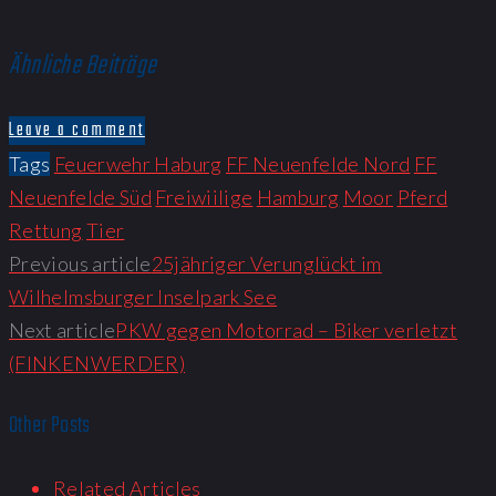
Ähnliche Beiträge
Leave a comment
Tags
Feuerwehr Haburg
FF Neuenfelde Nord
FF
Neuenfelde Süd
Freiwiilige
Hamburg
Moor
Pferd
Rettung
Tier
Previous article
25jähriger Verunglückt im
Wilhelmsburger Inselpark See
Next article
PKW gegen Motorrad – Biker verletzt
(FINKENWERDER)
Other Posts
Related Articles