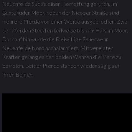
Neuenfelde Süd zu einer Tierrettung gerufen. Im
Buxtehuder Moor, neben der Nicoper Straße sind
mehrere Pferde von einer Weide ausgebrochen. Zwei
der Pferden Steckten teilweise bis zum Hals im Moor.
Dadrauf hin wurde die Freiwillige Feuerwehr
Neuenfelde Nord nachalarmiert. Mit vereinten
Kräften gelang es den beiden Wehren die Tiere zu
befreien. Beider Pferde standen wieder zügig auf
ihren Beinen.