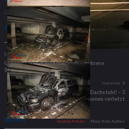
Gefällt mir
Wird geladen...
Ähnliche Beiträge
Previous article
Großeinsatz für die Feuerwehr – mehrere
Seecontainer in Brand
Next article
Flammen schlagen aus dem Dachstuhl! – 3
Personen verletzt
Other Posts
Related Articles
More from Author