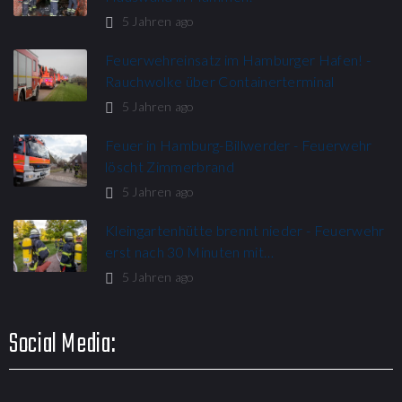
5 Jahren ago
Feuerwehreinsatz im Hamburger Hafen! -
Rauchwolke über Containerterminal
5 Jahren ago
Feuer in Hamburg-Billwerder - Feuerwehr
löscht Zimmerbrand
5 Jahren ago
Kleingartenhütte brennt nieder - Feuerwehr
erst nach 30 Minuten mit…
5 Jahren ago
Social Media: