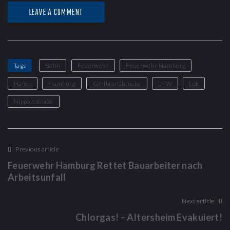
LEAVE A COMMENT
Tags
Bahn
Feuerwehr
Feuerwehr Hamburg
Hafen
Hamburg
Köhlbrandbrücke
LKW
Lok
Nippoldstraße
Previous article
Feuerwehr Hamburg Rettet Bauarbeiter nach
Arbeitsunfall
Next article
Chlorgas! – Altersheim Evakuiert!