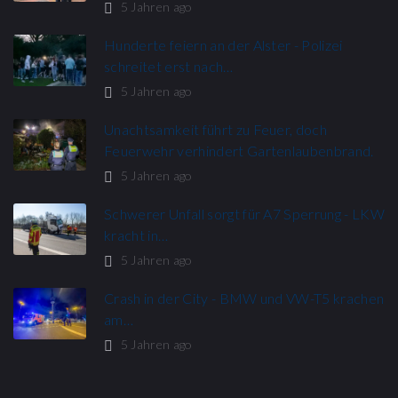
5 Jahren ago
Hunderte feiern an der Alster - Polizei
schreitet erst nach…
5 Jahren ago
Unachtsamkeit führt zu Feuer, doch
Feuerwehr verhindert Gartenlaubenbrand.
5 Jahren ago
Schwerer Unfall sorgt für A7 Sperrung - LKW
kracht in…
5 Jahren ago
Crash in der City - BMW und VW-T5 krachen
am…
5 Jahren ago