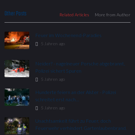
Other Posts
Related Articles
More from Author
Feuer im Wochenend-Paradies
5 Jahren ago
Neider? - nagelneuer Porsche abgebrannt,
Polizei sichert Spuren
5 Jahren ago
Hunderte feiern an der Alster - Polizei
schreitet erst nach…
5 Jahren ago
Unachtsamkeit führt zu Feuer, doch
Feuerwehr verhindert Gartenlaubenbrand.