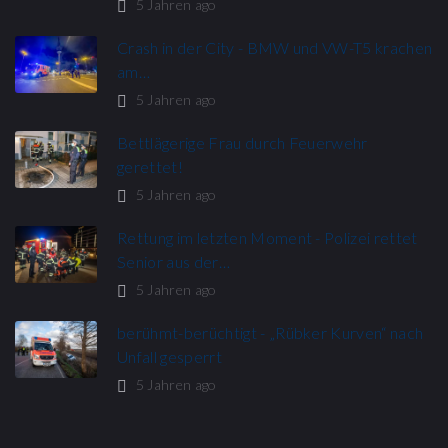
5 Jahren ago
Crash in der City - BMW und VW-T5 krachen
am…
5 Jahren ago
Bettlägerige Frau durch Feuerwehr
gerettet!
5 Jahren ago
Rettung im letzten Moment - Polizei rettet
Senior aus der…
5 Jahren ago
berühmt-berüchtigt - „Rübker Kurven“ nach
Unfall gesperrt
5 Jahren ago