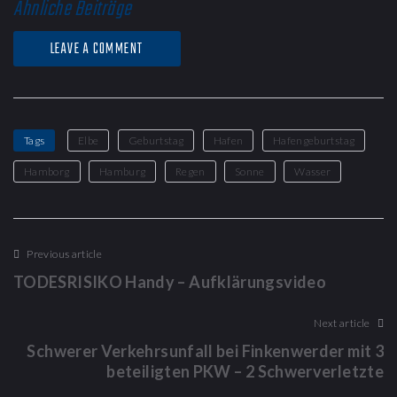
Ähnliche Beiträge
LEAVE A COMMENT
Tags
Elbe
Geburtstag
Hafen
Hafengeburtstag
Hamborg
Hamburg
Regen
Sonne
Wasser
Previous article
TODESRISIKO Handy – Aufklärungsvideo
Next article
Schwerer Verkehrsunfall bei Finkenwerder mit 3
beteiligten PKW – 2 Schwerverletzte