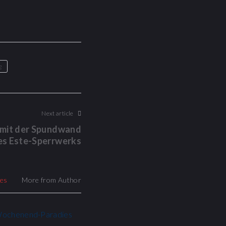
g
Next article
 mit der Spundwand
es Este-Sperrwerks
les
More from Author
Wochenend-Paradies