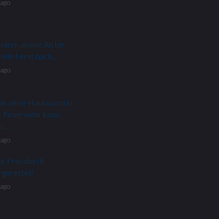
 ago
eiern an der Alster -
reitet erst nach…
 ago
an einer Hauswand in
- Feuerwehr kann
en…
 ago
ge Frau durch
 gerettet!
 ago