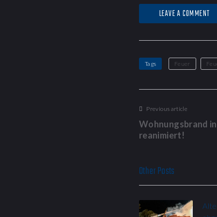
LEAVE A COMMENT
Tags
Feuer
Feu
Previous article
Wohnungsbrand in 
reanimiert!
Other Posts
Alt