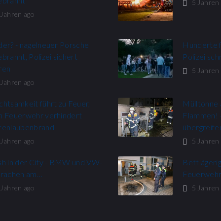
ebrannt
5 Jahren
 Jahren ago
der? - nagelneuer Porsche
Hunderte f
brannt, Polizei sichert
Polizei sch
ren
5 Jahren
 Jahren ago
htsamkeit führt zu Feuer,
Mülltonne 
h Feuerwehr verhindert
Flammen! 
tenlaubenbrand.
übergreif
 Jahren ago
5 Jahren
sh in der City - BMW und VW-
Bettlägeri
krachen am…
Feuerwehr
 Jahren ago
5 Jahren