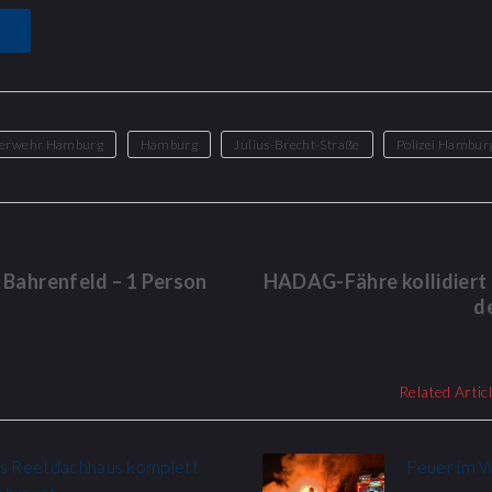
erwehr Hamburg
Hamburg
Julius-Brecht-Straße
Polizei Hambur
Bahrenfeld – 1 Person
HADAG-Fähre kollidiert
d
Related Artic
es Reetdachhaus komplett
Feuer im 