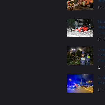
abg
5
Nei
abge
Spu
5
Unac
doc
Gar
5
Cra
T5 
5