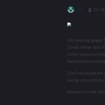
SP
29. Ok
Am Samstag gegen 1
Direkt hinter dem E
Unter schweren Atem
Bewohnerin und ihr
Die Frau wurde mit 
wurde vorsorglich 
Warum es in der Woh