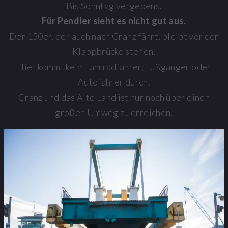
Bis Sonntag vergebens.
Für Pendler sieht es nicht gut aus.
Der 150er, der auch nach Cranz fährt, bleibt vor der
Klappbrücke stehen.
Hier kommt kein Fahrradfahrer, Fußgänger oder
Autofahrer durch.
Cranz und das Alte Land ist nur noch über einen
großen Umweg zu erreichen.