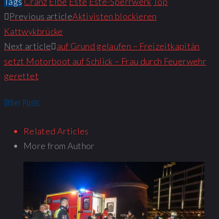
Tags
Cranz
Elbe
Este
Este-Sperrwerk
Top
Previous article
Aktivisten blockieren
Kattwykbrücke
Next article
auf Grund gelaufen – Freizeitkapitän
setzt Motorboot auf Schlick – Frau durch Feuerwehr
gerettet
Other Posts
Related Articles
More from Author