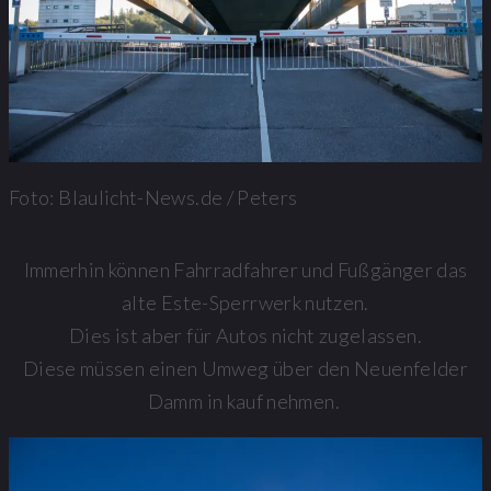
Foto: Blaulicht-News.de / Peters
Immerhin können Fahrradfahrer und Fußgänger das
alte Este-Sperrwerk nutzen.
Dies ist aber für Autos nicht zugelassen.
Diese müssen einen Umweg über den Neuenfelder
Damm in kauf nehmen.