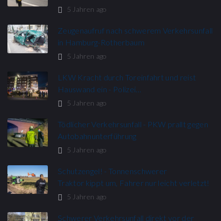
5 Jahren ago
Zeugenaufruf nach schwerem Verkehrsunfall
in Hamburg-Rotherbaum
5 Jahren ago
LKW Kracht durch Toreinfahrt und reist
Hauswand ein - Polizei…
5 Jahren ago
Tödlicher Verkehrsunfall - PKW prallt gegen
Autobahnunterführung
5 Jahren ago
Schutzengel! - Tonnenschwerer
Traktor kippt um, Fahrer nur leicht verletzt!
5 Jahren ago
Schwerer Verkehrsunfall direkt vor der