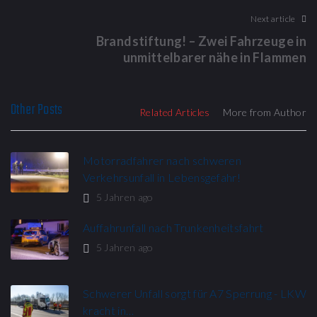
Next article
Brandstiftung! – Zwei Fahrzeuge in
unmittelbarer nähe in Flammen
Other Posts
Related Articles
More from Author
Motorradfahrer nach schweren
Verkehrsunfall in Lebensgefahr!
5 Jahren ago
Auffahrunfall nach Trunkenheitsfahrt
5 Jahren ago
Schwerer Unfall sorgt für A7 Sperrung - LKW
kracht in…