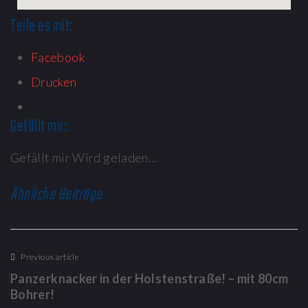
Teile es mit:
Facebook
Drucken
Gefällt mir:
Gefällt mir
Wird geladen...
Ähnliche Beiträge
Previous article
Panzerknacker in der Holstenstraße! – mit 80cm
Bohrer!