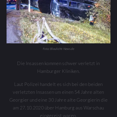
Foto: Blaulicht-News.de
Die Insassen kommen schwer verletzt in
Hamburger Kliniken.
Laut Polizei handelt es sich bei den beiden
verletzten Insassen um einen 54 Jahre alten
Georgier und eine 30 Jahre alte Georgierin die
am 27.10.2020 über Hamburg aus Warschau
eingereist waren.