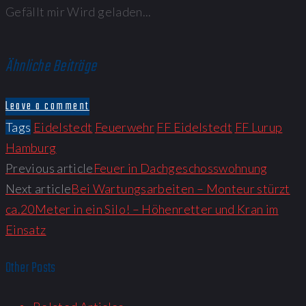
Gefällt mir
Wird geladen...
Ähnliche Beiträge
Leave a comment
Tags
Eidelstedt
Feuerwehr
FF Eidelstedt
FF Lurup
Hamburg
Previous article
Feuer in Dachgeschosswohnung
Next article
Bei Wartungsarbeiten – Monteur stürzt
ca.20Meter in ein Silo! – Höhenretter und Kran im
Einsatz
Other Posts