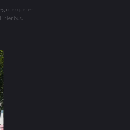
Weg überqueren.
Linienbus.