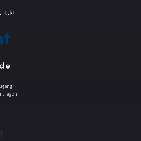
ontakt
ugang
ntragen
t