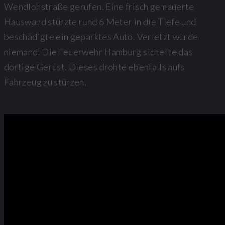
Wendlohstraße gerufen. Eine frisch gemauerte
Hauswand stürzte rund 6 Meter in die Tiefe und
beschädigte ein geparktes Auto. Verletzt wurde
niemand. Die Feuerwehr Hamburg sicherte das
dortige Gerüst. Dieses drohte ebenfalls aufs
Fahrzeug zu stürzen.