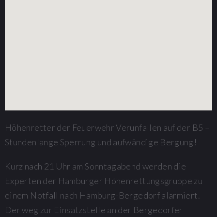
Höhenretter der Feuerwehr Verunfallen auf der B5 –
Stundenlange Sperrung und aufwändige Bergung!
Kurz nach 21 Uhr am Sonntagabend werden die
Experten der Hamburger Höhenrettungsgruppe zu
einem Notfall nach Hamburg-Bergedorf alarmiert.
Der weg zur Einsatzstelle an der Bergedorfer