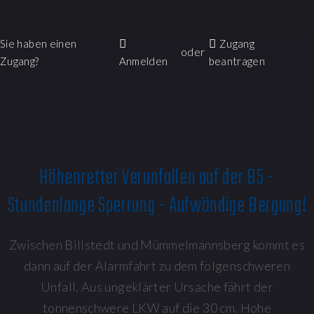
Sie haben einen
Zugang
oder
Zugang?
Anmelden
beantragen
Höhenretter Verunfallen auf der B5 -
Stundenlange Sperrung - Aufwändige Bergung!
Zwischen Billstedt und Mümmelmannsberg kommt es
dann auf der Alarmfahrt zu dem folgenschweren
Unfall. Aus ungeklärter Ursache fährt der
tonnenschwere LKW auf die 30 cm. Hohe