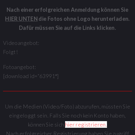
Nach einer erfolgreichen Anmeldung können Sie
HIER UNTEN
die Fotos ohne Logo herunterladen.
Dafür müssen Sie auf die Links klicken.
Videoangebot:
Folgt!
Fotoangebot:
[download id=“63991″]
Um die Medien (Video/Foto) abzurufen, müssten Sie
eingeloggt sein. Falls Sie noch kein Konto haben,
können Sie sich
hier registrieren.
Nach erfolgreicher Registrierung haben Sie zugriff