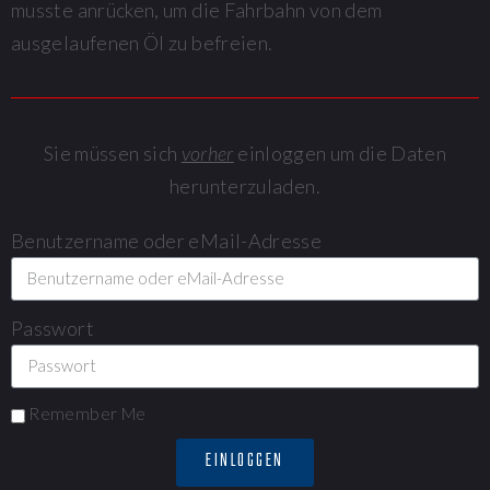
musste anrücken, um die Fahrbahn von dem
ausgelaufenen Öl zu befreien.
Sie müssen sich
vorher
einloggen um die Daten
herunterzuladen.
Benutzername oder eMail-Adresse
Passwort
Remember Me
EINLOGGEN