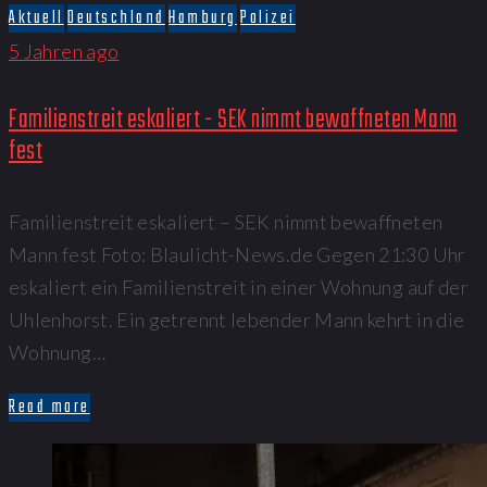
Aktuell
Deutschland
Hamburg
Polizei
5 Jahren ago
Familienstreit eskaliert - SEK nimmt bewaffneten Mann
fest
Familienstreit eskaliert – SEK nimmt bewaffneten
Mann fest Foto: Blaulicht-News.de Gegen 21:30 Uhr
eskaliert ein Familienstreit in einer Wohnung auf der
Uhlenhorst. Ein getrennt lebender Mann kehrt in die
Wohnung…
Read more