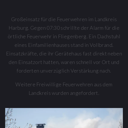
Großeinsatz für die Feuerwehren im Landkreis
Harburg. Gegen 07:30 schrillte der Alarm für die
örtliche Feuerwehr in Fliegenberg. Ein Dachstuhl
eines Einfamilienhauses stand in Vollbrand.
Einsatzkräfte, die ihr Gerätehaus fast direkt neben
den Einsatzort hatten, waren schnell vor Ort und
forderten unverzüglich Verstärkung nach.
Weitere Freiwillige Feuerwehren aus dem
Landkreis wurden angefordert.