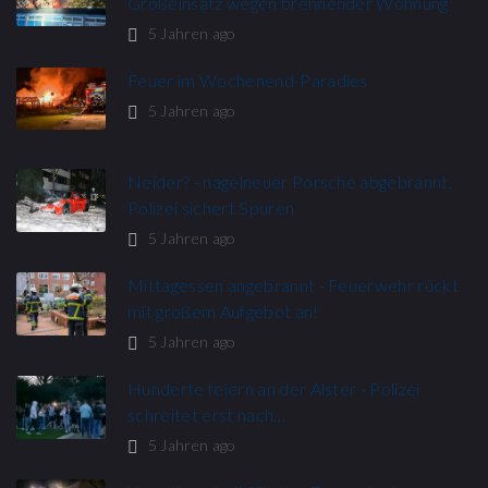
Großeinsatz wegen brennender Wohnung​
5 Jahren ago
Feuer im Wochenend-Paradies
5 Jahren ago
Neider? - nagelneuer Porsche abgebrannt,
Polizei sichert Spuren
5 Jahren ago
Mittagessen angebrannt - Feuerwehr rückt
mit großem Aufgebot an!​
5 Jahren ago
Hunderte feiern an der Alster - Polizei
schreitet erst nach…
5 Jahren ago