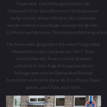
Feuerwehr. Die Rettungsleitstelle der
Feuerwehr löste daraufhin einen Großalarm aus.
Aufgrund der älteren Struktur des Gebäudes
wurden mehrere Löschzüge und auch ein großes,
52 Meter ausfahrbares, Teleskopmastfahrzeug alarm
Die Feuerwehr ging sofort mit einem Trupp unter
Atemschutz in das Gebäude vor. Ein C-Rohr,
zum Löschen des Feuers, wurde draußen
vorbereitet. Der Angriffstrupp konnte im
Aufzugsraum eine heißgelaufene Bremse
feststellen und kühlte diese ab. Ein offenes Feuer
gab es, zum Glück, noch nicht.