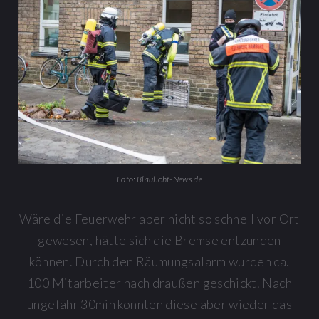
Foto: Blaulicht-News.de
Wäre die Feuerwehr aber nicht so schnell vor Ort
gewesen, hätte sich die Bremse entzünden
können. Durch den Räumungsalarm wurden ca.
100 Mitarbeiter nach draußen geschickt. Nach
ungefähr 30min konnten diese aber wieder das