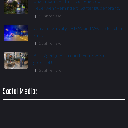
Unachtsamkeit führt zu Feuer, doch
Feuerwehr verhindert Gartenlaubenbrand.
5 Jahren ago
Crash in der City - BMW und VW-T5 krachen
am…
5 Jahren ago
Bettlägerige Frau durch Feuerwehr
gerettet!
5 Jahren ago
Social Media: