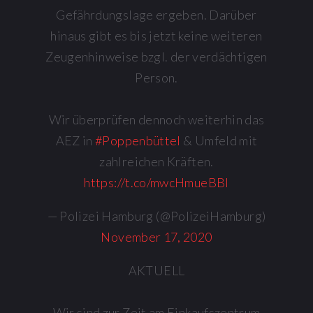
Gefährdungslage ergeben. Darüber
hinaus gibt es bis jetzt keine weiteren
Zeugenhinweise bzgl. der verdächtigen
Person.
Wir überprüfen dennoch weiterhin das
AEZ in
#Poppenbüttel
& Umfeld mit
zahlreichen Kräften.
https://t.co/mwcHmueBBI
— Polizei Hamburg (@PolizeiHamburg)
November 17, 2020
AKTUELL
Wir sind zur Zeit am Einkaufszentrum