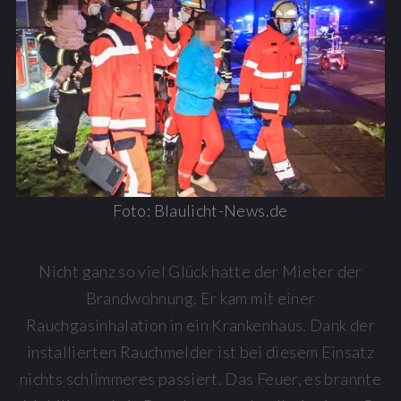
Foto: Blaulicht-News.de
Nicht ganz so viel Glück hatte der Mieter der
Brandwohnung. Er kam mit einer
Rauchgasinhalation in ein Krankenhaus. Dank der
installierten Rauchmelder ist bei diesem Einsatz
nichts schlimmeres passiert. Das Feuer, es brannte