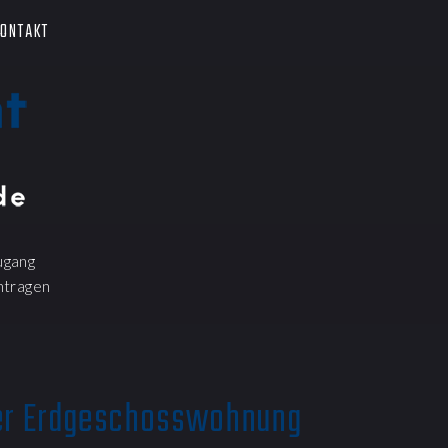
ONTAKT
ugang
ntragen
ner Erdgeschosswohnung