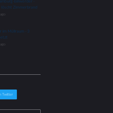
amburg-Billwerder -
 löscht Zimmerbrand
 ago
 im Müllraum - 3
letzt
 ago
h Twitter