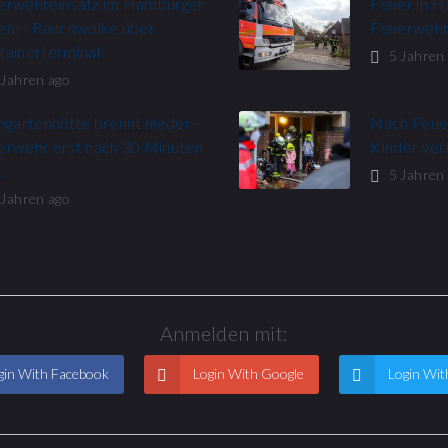
erwehreinsatz im Hamburger
Feuer in H
en! - Rauchwolke über
Feuerwehr
tainerterminal
5 Jahren
 Jahren ago
ngartenhütte brennt nieder -
Nach Feuer
erwehr erst nach 30 Minuten
Kinder ver
…
5 Jahren
 Jahren ago
Anmelden mit:
in With Facebook
Login With Google
Login Wit