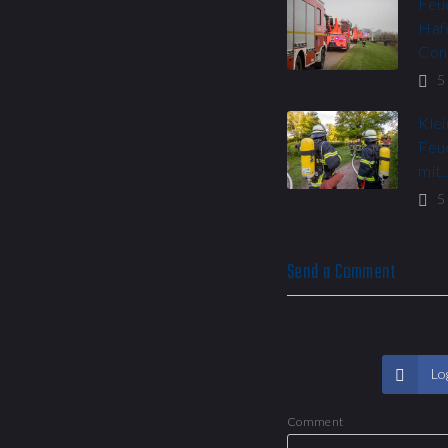
Feu
Haf
Con
5
Klei
Feu
mit
5
Send a Comment
Log
Comment