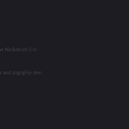
e Neßdeich 5 in
Brand zügig
Für den