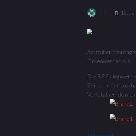
SP
12. Ja
Am frühen Montagmo
Finkenwerder aus.
Die BF Finkenwerder
Zeitraum der Lösch
Verletzt wurde nie