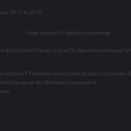
nuar 2015 at 12:00
rgen brach ein Feuer in einer Erdgeschosswohnung höh
 und die FF Finkenwerder rückten an und löschten den 
arbeiten wurde der Neßdeich volgesperrt.
mand.