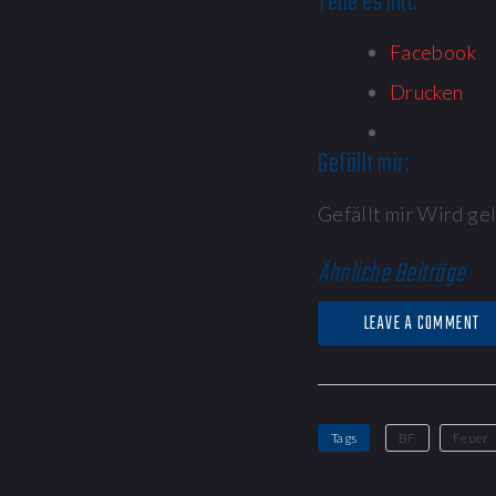
Teile es mit:
Facebook
Drucken
Gefällt mir:
Gefällt mir
Wird gel
Ähnliche Beiträge
LEAVE A COMMENT
Tags
BF
Feuer