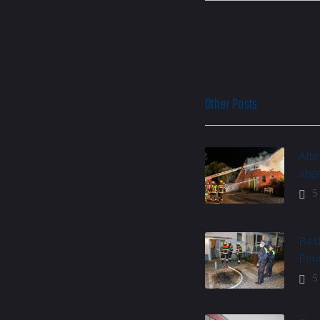
Other Posts
Alt
abg
5
Bett
Feu
5