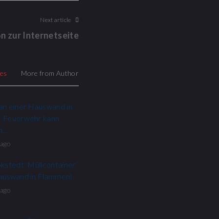
Next article
n zur Internetseite
les
More from Author
an einer Hauswand in
- Feuerwehr kann
en…
 ago
okstedt: Müllcontainer
Hauswand in Flammen!
 ago