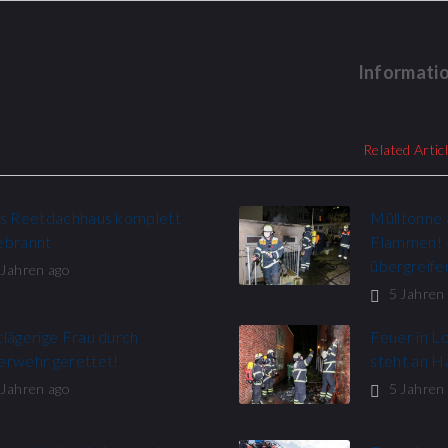
Informatio
Related Artic
es Reetdachhaus komplett
Mülltonne 
ebrannt
Flammen! 
übergreif
 Jahren ago
5 Jahren
lägerige Frau durch
Feuer in L
erwehr gerettet!
steht an 
 Jahren ago
5 Jahren