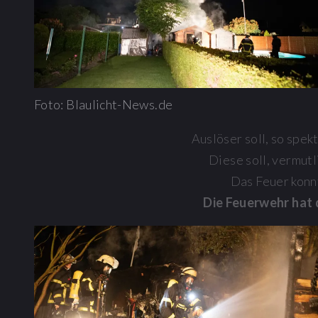
Foto: Blaulicht-News.de
Auslöser soll, so spe
Diese soll, vermut
Das Feuer konn
Die Feuerwehr hat 