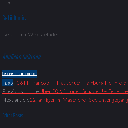
Gefällt mir:
Gefällt mir
Wird geladen...
Ähnliche Beiträge
Leave a comment
Tags
F36
FF Francop
FF Hausbruch
Hamburg
Heimfeld
Previous article
Über 20 Millionen Schaden! – Feuer ve
Next article
22 jähriger im Maschener See untergegan
Other Posts