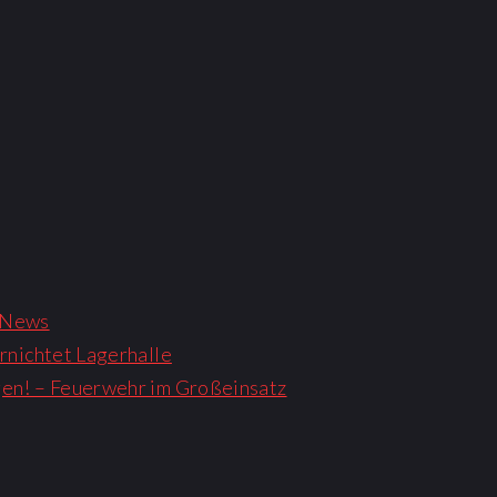
News
rnichtet Lagerhalle
gen! – Feuerwehr im Großeinsatz