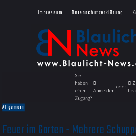
Impressum
Datenschutzerklärung
K
Sie
haben
Z
oder
einen
Anmelden
bea
Zugang?
Allgemein
Feuer im Garten - Mehrere Schupp