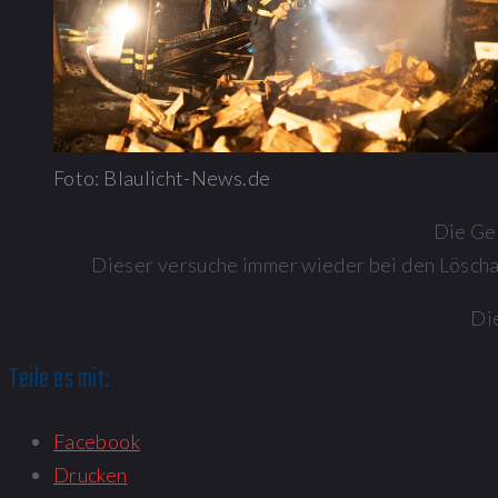
Foto: Blaulicht-News.de
Die Ge
Dieser versuche immer wieder bei den Löscha
Die
Teile es mit:
Facebook
Drucken