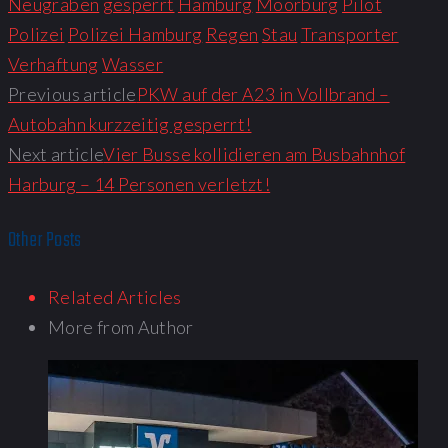
Neugraben
gesperrt
Hamburg
Moorburg
Pilot
Polizei
Polizei Hamburg
Regen
Stau
Transporter
Verhaftung
Wasser
Previous article
PKW auf der A23 in Vollbrand –
Autobahn kurzzeitig gesperrt!
Next article
Vier Busse kollidieren am Busbahnhof
Harburg – 14 Personen verletzt!
Other Posts
Related Articles
More from Author