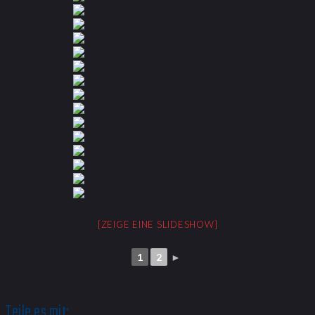
[ZEIGE EINE SLIDESHOW]
1
2
►
Teile es mit: