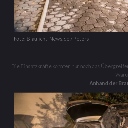
Foto: Blaulicht-News.de / Peters
Die Einsatzkräfte konnten nur noch das Übergreife
Warum
Anhand der Bran