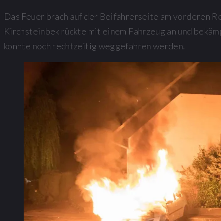
Das Feuer brach auf der Beifahrerseite am vorderen Re
Kirchsteinbek rückte mit einem Fahrzeug an und bekä
konnte noch rechtzeitig weggefahren werden.