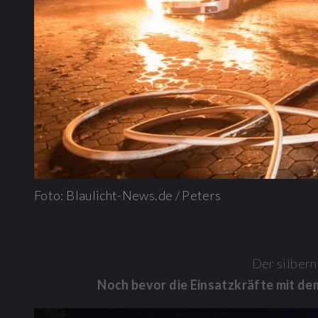
Foto: Blaulicht-News.de / Peters
Der silbern
Noch bevor die Einsatzkräfte mit de