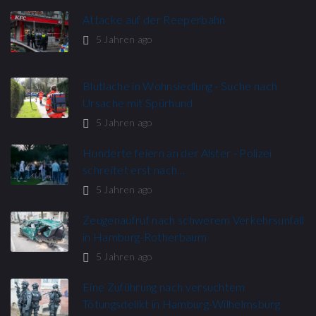
Attacke auf der Reeperbahn
5 Jahren ago
Blutlache in Wohnsiedlung - Suche nach
Ursache mit Spürhund
5 Jahren ago
Hunderte feiern an der Alster - Polizei
schreitet erst nach…
5 Jahren ago
Zeugenaufruf nach schwerem Verkehrsunfall
in Hamburg-Rotherbaum
5 Jahren ago
Eine Zuführung nach versuchtem
Tötungsdelikt in Hamburg-Wilhelmsburg