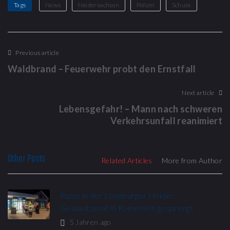
Tags
News
Niedersachsen
Polizei
Schuss
Beitragsnavigation
Previous article
Waldbrand – Feuerwehr probt den Ernstfall
Next article
Lebensgefahr! – Mann nach schweren
Verkehrsunfall reanimiert
Other Posts
Related Articles
More from Author
Rums in der Lüneburger Heide:
Geldautomat in Ramelsloh gesprengt
5 Jahren ago