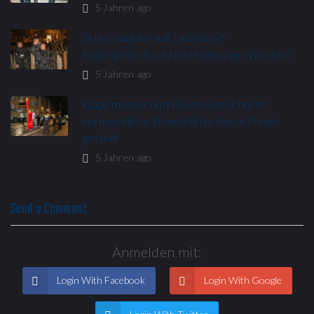
5 Jahren ago
Schussabgabe auf Linienbus? -
Polizeigroßeinsatz im Hamburger Westen!
5 Jahren ago
Klappmesser und Feuerwerkskörper -
vermeintliche Brandstifter durch Polizei
gestellt
5 Jahren ago
Send a Comment
Anmelden mit:
Login With Facebook
Login With Google