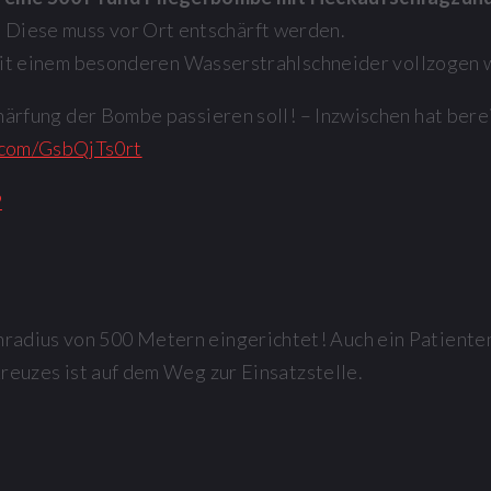
Diese muss vor Ort entschärft werden.
mit einem besonderen Wasserstrahlschneider vollzogen
chärfung der Bombe passieren soll! – Inzwischen hat ber
r.com/GsbQjTs0rt
9
nradius von 500 Metern eingerichtet! Auch ein Patient
reuzes ist auf dem Weg zur Einsatzstelle.