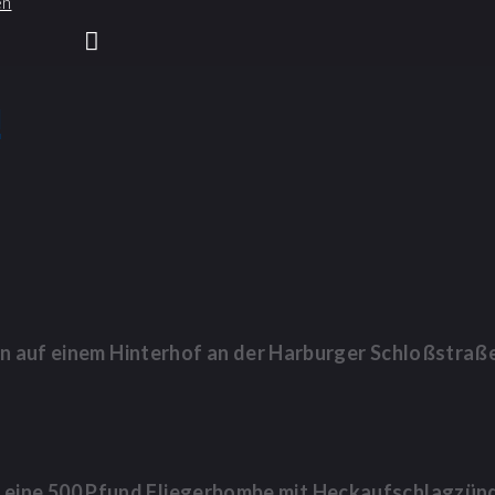
en
!
n auf einem Hinterhof an der Harburger Schloßstraße
m eine 500 Pfund Fliegerbombe mit Heckaufschlagzünd