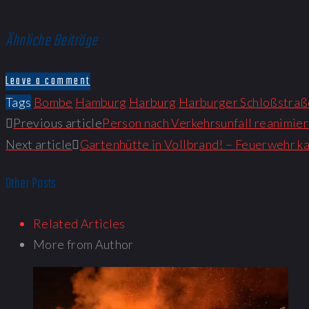
Ähnliche Beiträge
Leave a comment
Tags
Bombe
Hamburg
Harburg
Harburger Schloßstraß
Beitragsnavigation
Previous article
Person nach Verkehrsunfall reanimie
Next article
Gartenhütte in Vollbrand! – Feuerwehr ka
Other Posts
Related Articles
More from Author