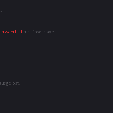
n!
uerwehrHH
zur Einsatzlage –
ausgelöst.