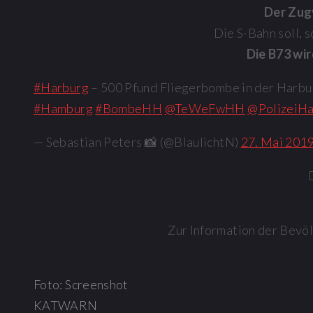
Der Zug
Die S-Bahn soll, 
Die B73 wi
#Harburg
– 500 Pfund Fliegerbombe in der Harbu
#Hamburg
#BombeHH
@TeWeFwHH
@PolizeiH
— Sebastian Peters 📸 (@BlaulichtN)
27. Mai 201
Zur Information der Bevö
Foto: Screenshot
KATWARN