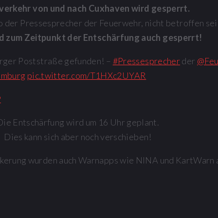
verkehr von und nach Cuxhaven wird gesperrt.
so der Pressesprecher der Feuerwehr, nicht betroffen sei
rd zum Zeitpunkt der Entschärfung auch gesperrt!
rger Poststraße gefunden! –
#Pressesprecher
der
@Fe
amburg
pic.twitter.com/T1HXc2UYAR
9
Die Entschärfung wird um 16 Uhr geplant.
Dies kann sich aber noch verschieben!
lkerung wurden auch Warnapps wie NINA und KartWarn 