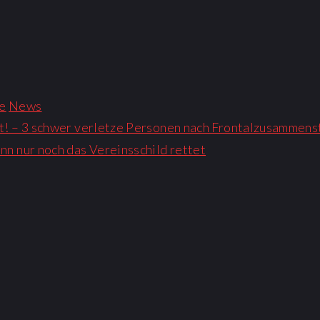
e
News
rt! – 3 schwer verletze Personen nach Frontalzusammen
nn nur noch das Vereinsschild rettet