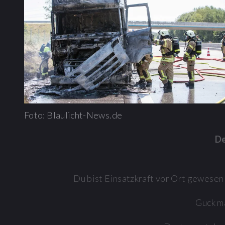
Foto: Blaulicht-News.de
De
Du bist Einsatzkraft vor Ort gewesen
Guck ma