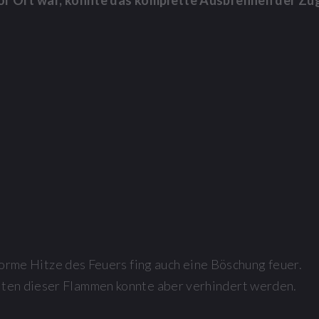
vor Ort war, konnte das komplette Ausbrennen der Zu
orme Hitze des Feuers fing auch eine Böschung feuer.
ten dieser Flammen konnte aber verhindert werden.