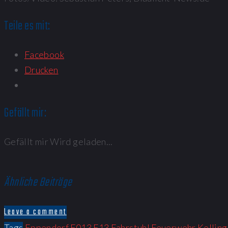
Teile es mit:
Facebook
Drucken
Gefällt mir:
Gefällt mir
Wird geladen...
Ähnliche Beiträge
Leave a comment
Tags
Eppendorf
F013
F13
Fahrstuhl
Feuerwehr
Kellin