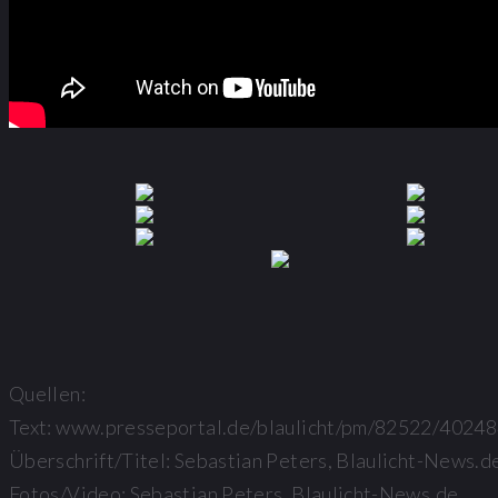
Quellen:
Text: www.presseportal.de/blaulicht/pm/82522/4024
Überschrift/Titel: Sebastian Peters, Blaulicht-News.d
Fotos/Video: Sebastian Peters, Blaulicht-News.de