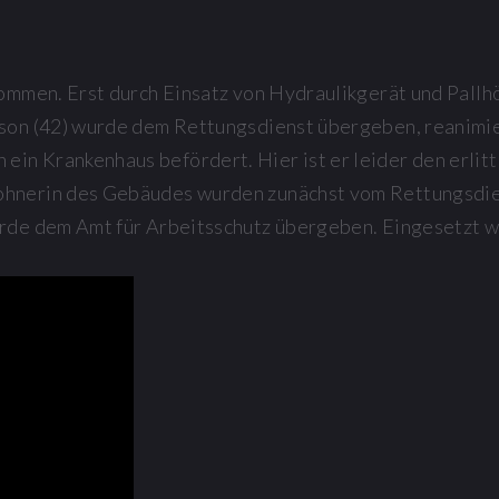
kommen. Erst durch Einsatz von Hydraulikgerät und Pallh
rson (42) wurde dem Rettungsdienst übergeben, reanimie
in Krankenhaus befördert. Hier ist er leider den erlit
ohnerin des Gebäudes wurden zunächst vom Rettungsdie
urde dem Amt für Arbeitsschutz übergeben. Eingesetzt w