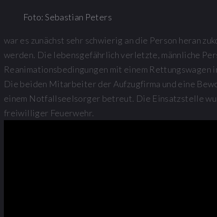
Foto: Sebastian Peters
war es zunächst sehr schwierig an die Person heran zu
werden. Die lebensgefährlich verletzte, männliche Pe
Reanimationsbedingungen mit einem Rettungswagen in e
Die beiden Mitarbeiter der Aufzugfirma und eine Bew
einem Notfallseelsorger betreut. Die Einsatzstelle w
freiwilliger Feuerwehr.