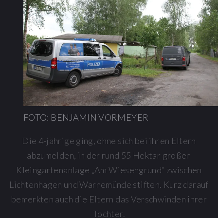
FOTO: BENJAMIN VORMEYER
Die 4-jährige ging, ohne sich bei ihren Eltern
abzumelden, in der rund 55 Hektar großen
Kleingartenanlage „Am Wiesengrund“ zwischen
Lichtenhagen und Warnemünde stiften. Kurz darauf
bemerkten auch die Eltern das Verschwinden ihrer
Tochter.