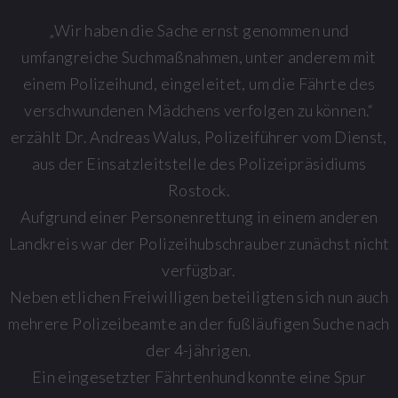
„Wir haben die Sache ernst genommen und
umfangreiche Suchmaßnahmen, unter anderem mit
einem Polizeihund, eingeleitet, um die Fährte des
verschwundenen Mädchens verfolgen zu können.“
erzählt Dr. Andreas Walus, Polizeiführer vom Dienst,
aus der Einsatzleitstelle des Polizeipräsidiums
Rostock.
Aufgrund einer Personenrettung in einem anderen
Landkreis war der Polizeihubschrauber zunächst nicht
verfügbar.
Neben etlichen Freiwilligen beteiligten sich nun auch
mehrere Polizeibeamte an der fußläufigen Suche nach
der 4-jährigen.
Ein eingesetzter Fährtenhund konnte eine Spur