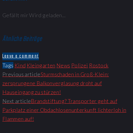
Gefällt mir
Wird geladen...
Ähnliche Beiträge
Leave a comment
Tags
Kind
Kleingarten
News
Polizei
Rostock
Previous article
Sturmschaden in Groß-Klein:
zersprungene Balkonverglasung droht auf
Hauseingang zu stürzen!
Next article
Brandstiftung? Transporter geht auf
Parkplatz einer Obdachlosenunterkunft lichterloh in
Flammen auf!