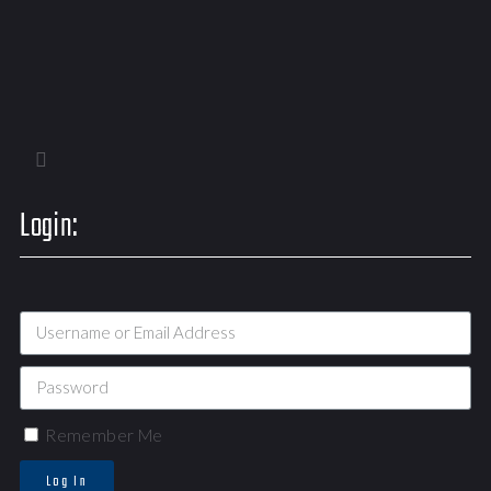
Login:
Remember Me
Log In