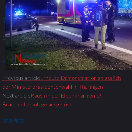
Gefällt mir:
Gefällt mir
Wird geladen...
Ähnliche Beiträge
Previous article
Erneute Demonstration anlässlich
der Ministerpräsidentenwahl in Thüringen
Next article
Rauch in der Elbphilharmonie! –
Brandmeldeanlage ausgelöst
Other Posts