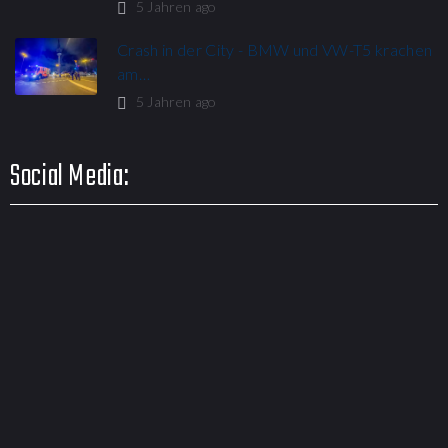
5 Jahren ago
Crash in der City - BMW und VW-T5 krachen
am…
5 Jahren ago
Social Media: