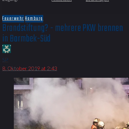
Feuerwehr
Hamburg
Brandstiftung? - mehrere PKW brennen
in Barmbek-Süd
SP
8. Oktober 2019 at 2:43