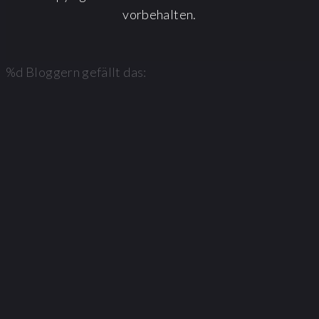
vorbehalten.
%d
Bloggern gefällt das: