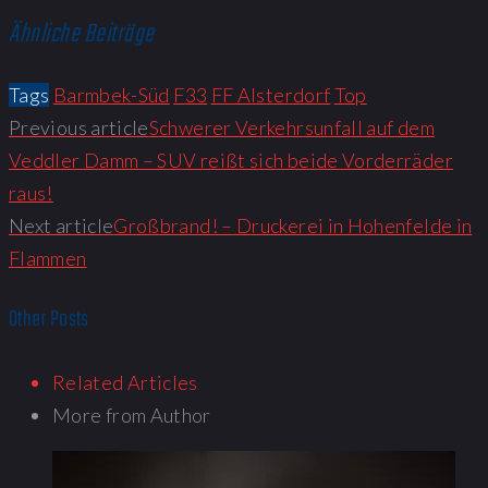
Ähnliche Beiträge
Tags
Barmbek-Süd
F33
FF Alsterdorf
Top
Beitragsnavigation
Previous article
Schwerer Verkehrsunfall auf dem
Veddler Damm – SUV reißt sich beide Vorderräder
raus!
Next article
Großbrand! – Druckerei in Hohenfelde in
Flammen
Other Posts
Related Articles
More from Author