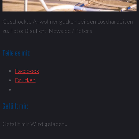
Geschockte Anwohner gucken bei den Löscharbeiten
zu. Foto: Blaulicht-News.de / Peters
Teile es mit:
Facebook
Drucken
Gefällt mir:
Gefällt mir
Wird geladen...