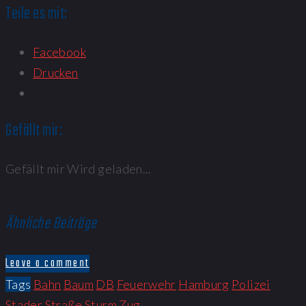
Teile es mit:
Facebook
Drucken
Gefällt mir:
Gefällt mir
Wird geladen...
Ähnliche Beiträge
Leave a comment
Tags
Bahn
Baum
DB
Feuerwehr
Hamburg
Polizei
Stader Straße
Sturm
Zug