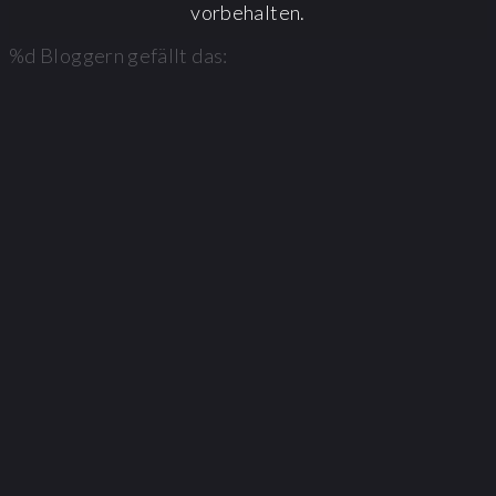
vorbehalten.
%d
Bloggern gefällt das: