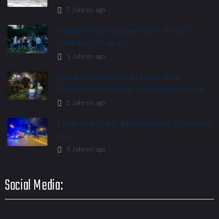
5 Jahren ago
Hunderte feiern an der Alster - Polizei
schreitet erst nach…
5 Jahren ago
Unachtsamkeit führt zu Feuer, doch
Feuerwehr verhindert Gartenlaubenbrand.
5 Jahren ago
Crash in der City - BMW und VW-T5 krachen
am…
5 Jahren ago
Social Media: