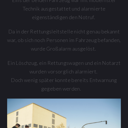
Eins der beiden Fahrzeug war mit modernster
Technik ausgestattet und alarmierte
eigenständigen den Notruf.
Da in der Rettungsleitstelle nicht genau bekannt
war, ob sich noch Personen im Fahrzeug befanden,
wurde Großalarm ausgelöst.
Ein Löschzug, ein Rettungswagen und ein Notarzt
wurden vorsorglich alarmiert.
Doch wenig später konnte bereits Entwarnung
gegeben werden.