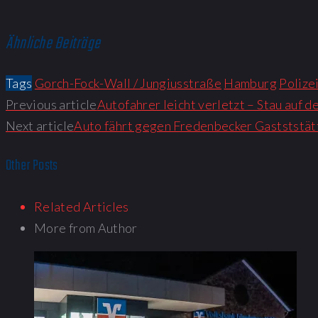
Ähnliche Beiträge
Tags
Gorch-Fock-Wall / Jungiusstraße
Hamburg
Polize
Previous article
Autofahrer leicht verletzt – Stau auf 
Next article
Auto fährt gegen Fredenbecker Gastststät
Other Posts
Related Articles
More from Author