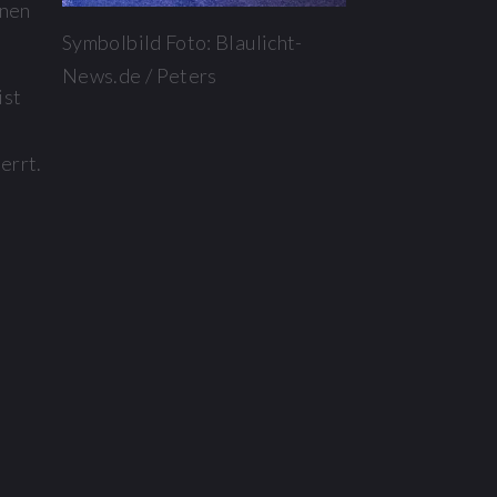
onen
Symbolbild Foto: Blaulicht-
News.de / Peters
ist
errt.