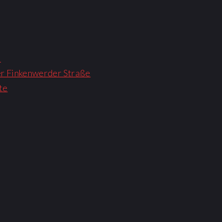
i
der Finkenwerder Straße
te