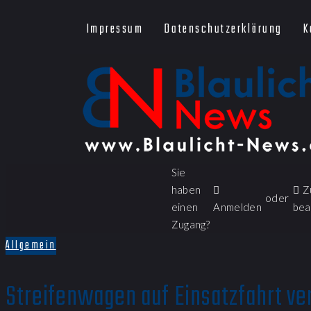
Impressum
Datenschutzerklärung
K
Sie
haben
Z
oder
einen
Anmelden
bea
Zugang?
Allgemein
Streifenwagen auf Einsatzfahrt veru