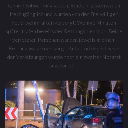
schnell Entwarnung geben. Beide Insassen waren
frei zugänglich und wurden von den Freiwilligen
Feuerwehrkräften versorgt. Wenige Minuten
später trafen bereits der Rettungsdienst an. Beide
verletzten Personen wurden jeweils in einem
Rettungswagen versorgt. Aufgrund der Schwere
der Verletzungen wurde noch ein zweiter Notarzt
angefordert.