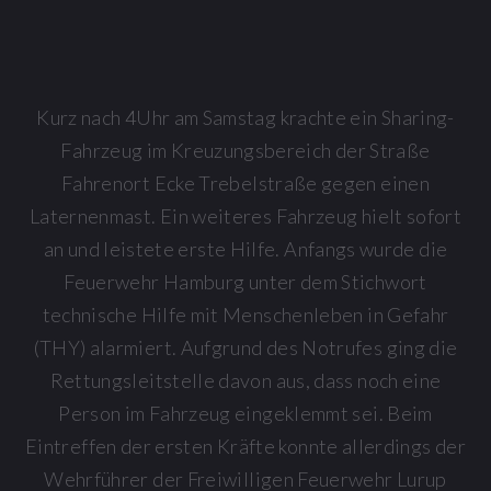
Kurz nach 4Uhr am Samstag krachte ein Sharing-
Fahrzeug im Kreuzungsbereich der Straße
Fahrenort Ecke Trebelstraße gegen einen
Laternenmast. Ein weiteres Fahrzeug hielt sofort
an und leistete erste Hilfe. Anfangs wurde die
Feuerwehr Hamburg unter dem Stichwort
technische Hilfe mit Menschenleben in Gefahr
(THY) alarmiert. Aufgrund des Notrufes ging die
Rettungsleitstelle davon aus, dass noch eine
Person im Fahrzeug eingeklemmt sei. Beim
Eintreffen der ersten Kräfte konnte allerdings der
Wehrführer der Freiwilligen Feuerwehr Lurup