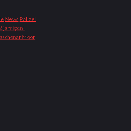
le
News
Polizei
 jährigen!
 Maschener Moor