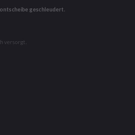
rontscheibe geschleudert.
h versorgt.