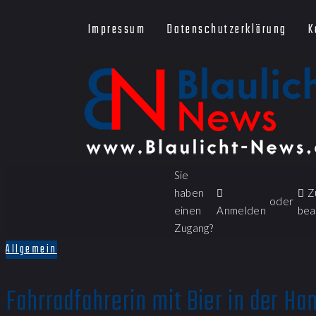
Impressum
Datenschutzerklärung
K
Sie
haben
Z
oder
einen
Anmelden
bea
Zugang?
Allgemein
Fahrradfahrerin mit Bier in der Ha