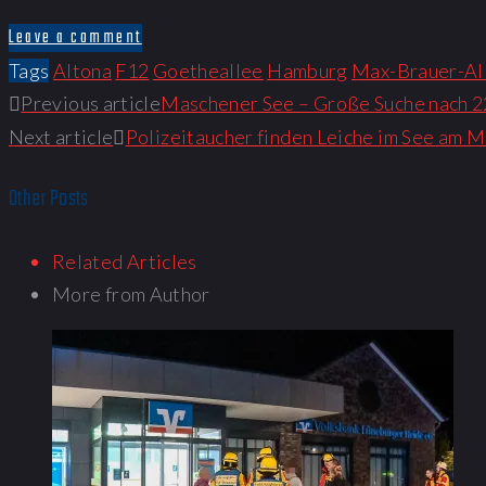
Leave a comment
Tags
Altona
F12
Goetheallee
Hamburg
Max-Brauer-Al
Previous article
Maschener See – Große Suche nach 22
Next article
Polizeitaucher finden Leiche im See am
Other Posts
Related Articles
More from Author