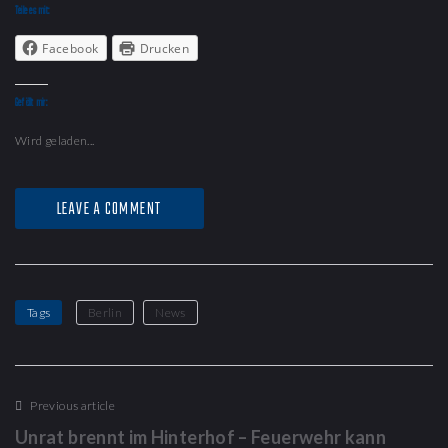
Teile es mit:
Facebook
Drucken
Gefällt mir:
Wird geladen...
LEAVE A COMMENT
Tags
Berlin
News
Previous article
Unrat brennt im Hinterhof – Feuerwehr kann