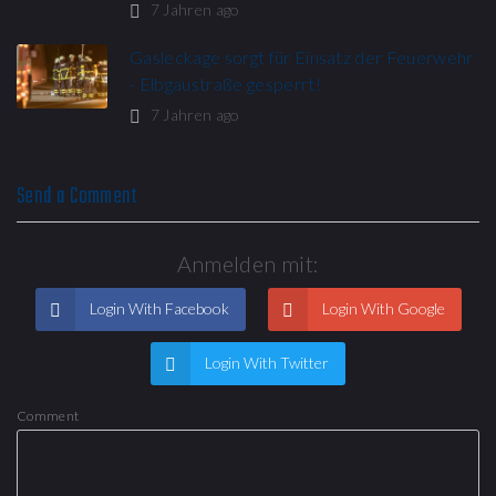
7 Jahren ago
Gasleckage sorgt für Einsatz der Feuerwehr
- Elbgaustraße gesperrt!
7 Jahren ago
Send a Comment
Anmelden mit:
Login With Facebook
Login With Google
Login With Twitter
Comment