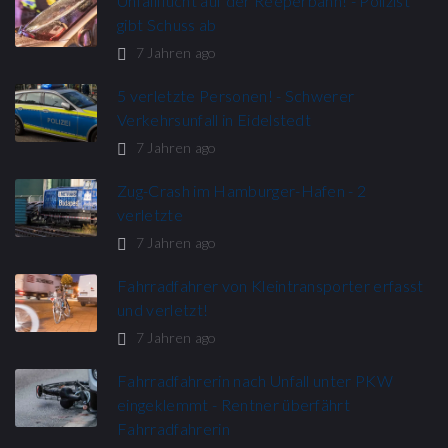
Unfallflucht auf der Reeperbahn! - Polizist
gibt Schuss ab
7 Jahren ago
5 verletzte Personen! - Schwerer
Verkehrsunfall in Eidelstedt
7 Jahren ago
Zug-Crash im Hamburger-Hafen - 2
verletzte
7 Jahren ago
Fahrradfahrer von Kleintransporter erfasst
und verletzt!
7 Jahren ago
Fahrradfahrerin nach Unfall unter PKW
eingeklemmt - Rentner überfährt
Fahrradfahrerin