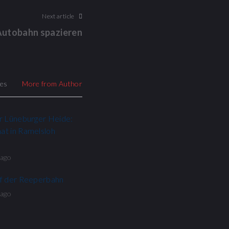
Next article
Autobahn spazieren
les
More from Author
r Lüneburger Heide:
t in Ramelsloh
 ago
uf der Reeperbahn
 ago