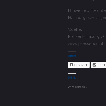
Hinweise bitte unt
Hamburg oder an jed
Quelle:
Polizei Hamburg O
www.presseportal.
Teile es mit:
Facebook
Druck
Gefällt mir:
Wird geladen...