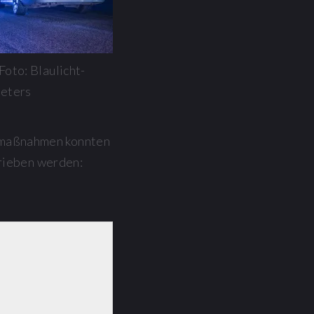
Foto: Blaulicht-
Peters
smaßnahmen konnten
hrieben werden: