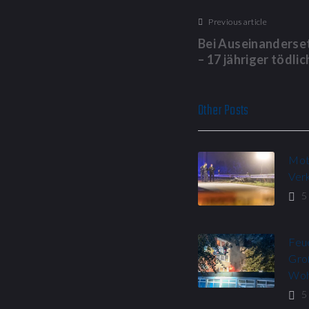
Previous article
Bei Auseinanderse
– 17 jähriger tödlic
Other Posts
Mot
Verk
5
Feu
Gro
Woh
5