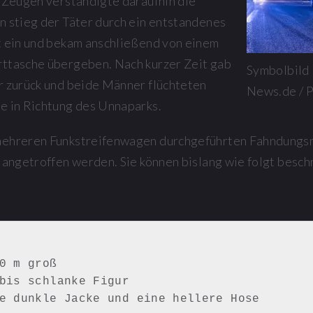
r Zeugen verständigte daraufhin die
n stieg der Täter durch ein entstandenes
t ein und bekam anschließend von einem
rttasche übergeben. Nach kurzer Zeit gab
Symbolbild 
r zurück und beide Männer flüchteten
News.de / 
e in Richtung des Unnaparks.
mehreren Funkstreifenwagen durchgeführten Fahndung
r angetroffen werden. Sie können bislang wie folgt besc
eine dunkle Jacke und eine hellere Hose 