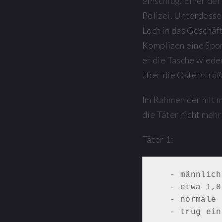
einschlug. Einer de
Polizei. Unterdesse
Loch in das Geschäf
Komplizen eine Spo
er die Tasche wiede
über die Osterstraß
Im Rahmen der mit 
die Täter nicht meh
Täter 1:
   - männlich

   - etwa 1,80 m groß

   - normale bis schlanke Figur

   - trug 