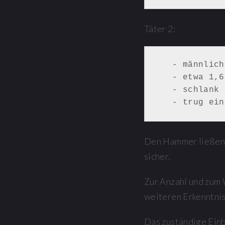
Täter 2:
   - männlich

   - etwa 1,65 m bis 1,70 m groß

   - schlank

   - trug e
Den Hammer ließen d
sicher.
Zur Anzahl und zum 
weiteren Erkenntnis
Das zuständige Ein