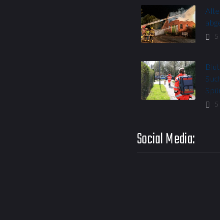
Alt
abg
5
Blut
Suc
Spü
5
Social Media: