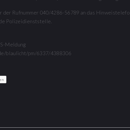
er der Rufnummer 040/4286-56789 an das Hinweistelefon
e Polizeidienststelle.
TS-Meldung
de/blaulicht/pm/6337/4388306
en