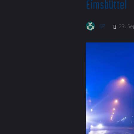
Eimsbüttel
SP
29. S