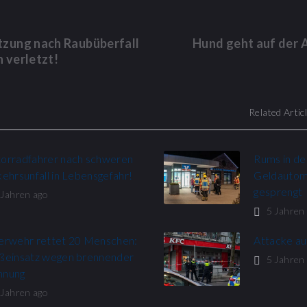
tzung nach Raubüberfall
Hund geht auf der 
h verletzt!
Related Artic
orradfahrer nach schweren
Rums in de
ehrsunfall in Lebensgefahr!
Geldautoma
gesprengt
 Jahren ago
5 Jahren
erwehr rettet 20 Menschen:
Attacke a
ßeinsatz wegen brennender
5 Jahren
nung​
 Jahren ago