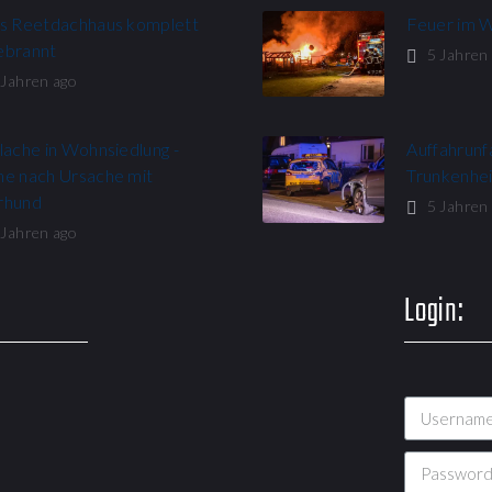
es Reetdachhaus komplett
Feuer im 
ebrannt
5 Jahren
 Jahren ago
lache in Wohnsiedlung -
Auffahrunfa
he nach Ursache mit
Trunkenhei
rhund
5 Jahren
 Jahren ago
Login: