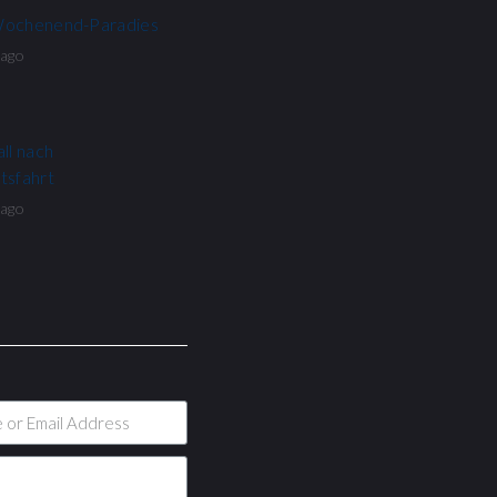
Wochenend-Paradies
 ago
ll nach
tsfahrt
 ago