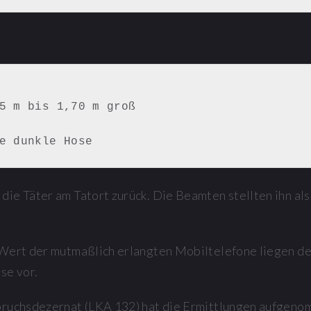
ine dunkle Hose 
ie Täter am Tatort zurück. Die Beamten stellten ihn al
Wert der mutmaßlich erlangten Mobiltelefone liegen de
se vor.
bruchsdezernat (LKA 132) hat die Ermittlungen aufgeno