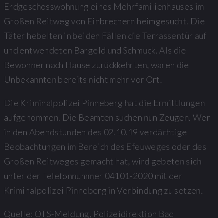
Erdgeschosswohnung eines Mehrfamilienhauses im
Großen Reitweg von Einbrechern heimgesucht. Die
Täter hebelten in beiden Fällen die Terrassentür auf
und entwendeten Bargeld und Schmuck. Als die
Bewohner nach Hause zurückkehrten, waren die
Unbekannten bereits nicht mehr vor Ort.
Die Kriminalpolizei Pinneberg hat die Ermittlungen
aufgenommen. Die Beamten suchen nun Zeugen. Wer
in den Abendstunden des 02.10.19 verdächtige
Beobachtungen im Bereich des Efeuweges oder des
Großen Reitweges gemacht hat, wird gebeten sich
unter der Telefonnummer 04101-2020 mit der
Kriminalpolizei Pinneberg in Verbindung zu setzen.
Quelle: OTS-Meldung, Polizeidirektion Bad