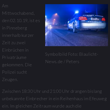
Am
Mittwochabend,
den 02.10.19, ist es
in Pinneberg
innerhalb kurzer
Zeit zu zwei
Einbrüchen in
Symbolbild Foto: Blaulicht-
Privaträume
News.de / Peters
gekommen. Die
Polizei sucht
Zeugen.
Zwischen 18:30 Uhr und 21:00 Uhr drangen bislang
unbekannte Einbrecher in ein Reihenhaus im Efeuweg
ein. Im gleichen Zeitraum wurde auch die