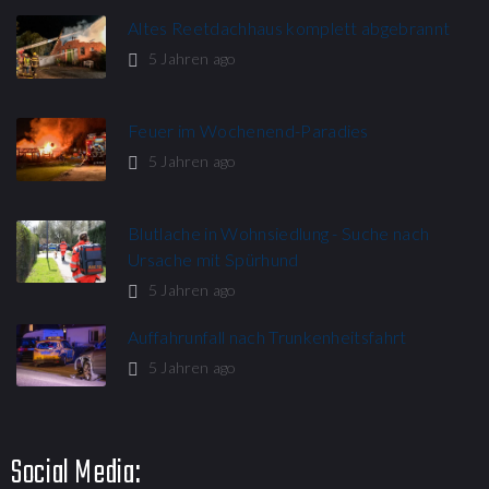
Altes Reetdachhaus komplett abgebrannt
5 Jahren ago
Feuer im Wochenend-Paradies
5 Jahren ago
Blutlache in Wohnsiedlung - Suche nach
Ursache mit Spürhund
5 Jahren ago
Auffahrunfall nach Trunkenheitsfahrt
5 Jahren ago
Social Media: