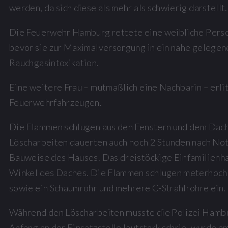
werden, da sich diese als mehr als schwierig darstellt.
Die Feuerwehr Hamburg rettete eine weibliche Person
bevor sie zur Maximalversorgung in ein nahe gelegen
Rauchgasintoxikation.
Eine weitere Frau – mutmaßlich eine Nachbarin – erlit
Feuerwehrfahrzeugen.
Die Flammen schlugen aus den Fenstern und dem Dach 
Löscharbeiten dauerten auch noch 2 Stunden nach Not
Bauweise des Hauses. Das dreistöckige Einfamilienhau
Winkel des Daches. Die Flammen schlugen meterhoch 
sowie ein Schaumrohr und mehrere C-Strahlrohre ein.
Während den Löscharbeiten musste die Polizei Hambu
Anfang an der Einsatzstelle lautstark schrie, wurde 