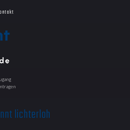
ontakt
ugang
ntragen
nnt lichterloh