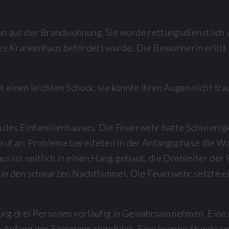
 aus der Brandwohnung. Sie wurde rettungsdienstlich v
es Krankenhaus befördert wurde. Die Bewohnerin erlitt
t einen leichten Schock, sie konnte ihren Augen nicht tra
des Einfamilienhauses. Die Feuerwehr hatte Schwierigk
ruf an. Probleme bereiteten in der Anfangsphase die W
s ist seitlich in einen Hang gebaut, die Drehleiter der 
in den schwarzen Nachthimmel. Die Feuerwehr setzte e
rg drei Personen vorläufig in Gewahrsam nehmen. Eine m
am Anfang des Einsatzes abgeführt. Eine knappe Stunde s