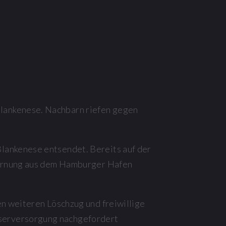
Blankenese. Nachbarn riefen gegen
lankenese entsendet. Bereits auf der
tfernung aus dem Hamburger Hafen
en weiteren Löschzug und freiwillige
sserversorgung nachgefordert