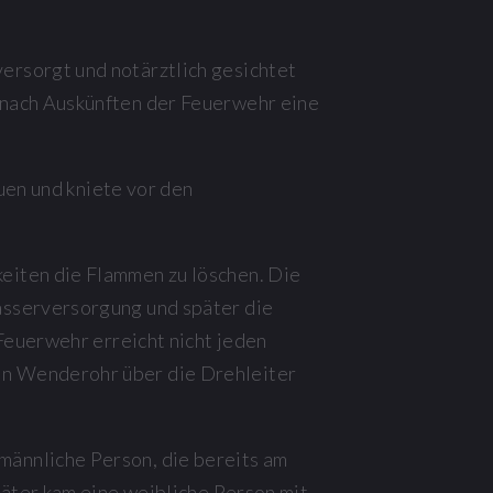
ersorgt und notärztlich gesichtet
 nach Auskünften der Feuerwehr eine
uen und kniete vor den
eiten die Flammen zu löschen. Die
asserversorgung und später die
Feuerwehr erreicht nicht jeden
in Wenderohr über die Drehleiter
ännliche Person, die bereits am
päter kam eine weibliche Person mit