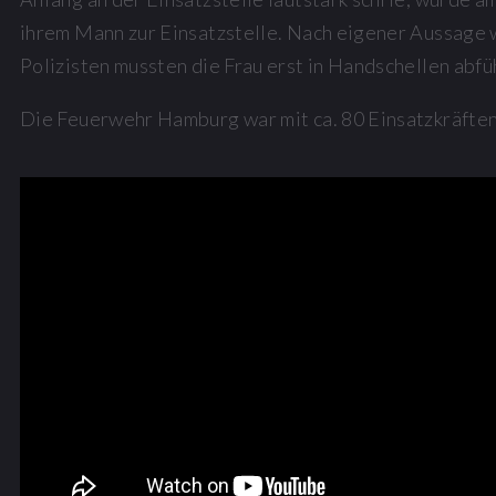
ihrem Mann zur Einsatzstelle. Nach eigener Aussage wa
Polizisten mussten die Frau erst in Handschellen abf
Die Feuerwehr Hamburg war mit ca. 80 Einsatzkräften 