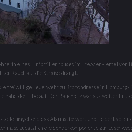
nerin eines Einfamilienhauses im Treppenviertel von 
hter Rauch auf die Straße drängt.
die freiwillige Feuerwehr zu Brandadresse in Hamburg-B
ule nahe der Elbe auf. Der Rauchpilz war aus weiter En
tzstelle umgehend das Alarmstichwort und fordert so ein
ter muss zusätzlich die Sonderkomponente zur Löschwa