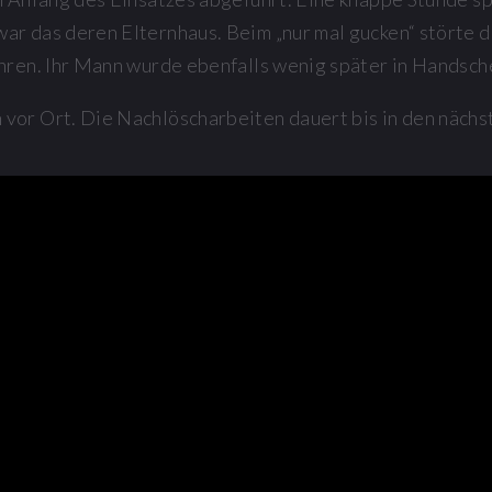
r das deren Elternhaus. Beim „nur mal gucken“ störte di
ühren. Ihr Mann wurde ebenfalls wenig später in Handsch
vor Ort. Die Nachlöscharbeiten dauert bis in den nächs