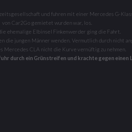
chzeitsgesellschaft und fuhren mit einer Mercedes G-K
von Car2Go gemietet wurden war, los.
ie ehemalige Elbinsel Finkenwerder ging die Fahrt.
en die jungen Männer wenden. Vermutlich durch nicht a
s Mercedes CLA nicht die Kurve vernüftig zu nehmen.
fuhr durch ein Grünstreifen und krachte gegen einen