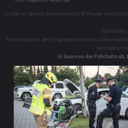
So oder so ähnlich dachten es sich 4 Männer eine Ho
Quer über d
Beim Haupttor des Flugzeugherstellers Airbus wollt
den Fahrer de
Er kam von der Fahrbahn ab, 