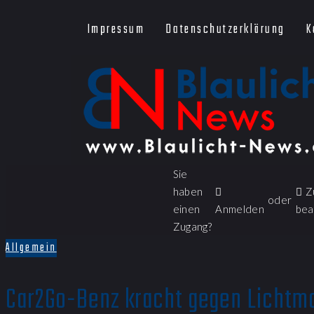
Impressum
Datenschutzerklärung
K
Sie
haben
Z
oder
einen
Anmelden
bea
Zugang?
Allgemein
Car2Go-Benz kracht gegen Lichtma