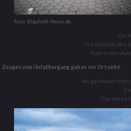
Foto: Blaulicht-News.de
Die W
Die Einsatzkräfte 
Nach ersten Auss
Zeugen zum Unfallhergang gab es vor Ort nicht.
Am geliehenen Merce
Ei
Das zweite F