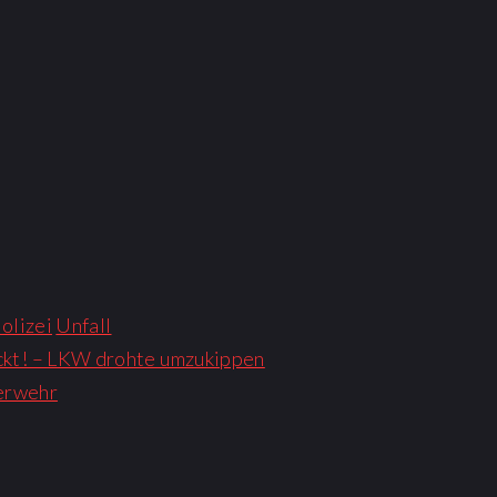
olizei
Unfall
ckt! – LKW drohte umzukippen
uerwehr