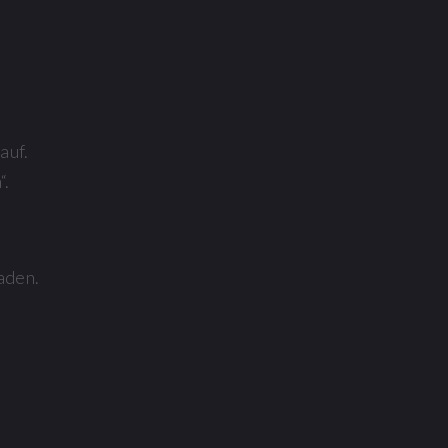
auf.
“.
aden.