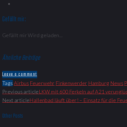
Gefällt mir:
Gefällt mir
Wird geladen...
Ähnliche Beiträge
Leave a comment
Tags
Airbus
Feuerwehr
Finkenwerder
Hamburg
News
P
Previous article
LKW mit 600 Ferkeln auf A21 verunglü
Next article
Hallenbad läuft über! – Einsatz für die Fe
Other Posts