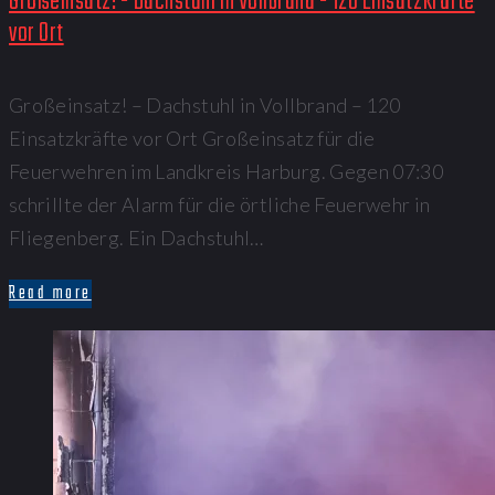
Großeinsatz! - Dachstuhl in Vollbrand - 120 Einsatzkräfte
vor Ort
Großeinsatz! – Dachstuhl in Vollbrand – 120
Einsatzkräfte vor Ort Großeinsatz für die
Feuerwehren im Landkreis Harburg. Gegen 07:30
schrillte der Alarm für die örtliche Feuerwehr in
Fliegenberg. Ein Dachstuhl…
Read more