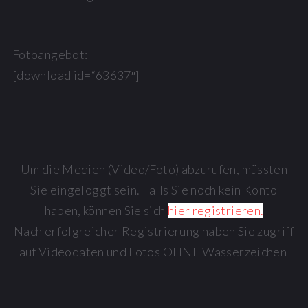
Fotoangebot:
[download id=“63637″]
Um die Medien (Video/Foto) abzurufen, müssten
Sie eingeloggt sein. Falls Sie noch kein Konto
haben, können Sie sich
hier registrieren.
Nach erfolgreicher Registrierung haben Sie zugriff
auf Videodaten und Fotos OHNE Wasserzeichen