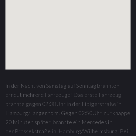
In der Nacht von Samstag auf Sonntag brannten
erneut mehrere Fahrzeuge! Das erste Fahrzeug
brannte gegen 02:30Uhr in der Fibigerstraße in
Hamburg/Langenhorn. Gegen 02:50Uhr, nur knappe
20 Minuten später, brannte ein Mercedes in
der Prassekstraße in. Hamburg/Wilhelmsburg. Bei