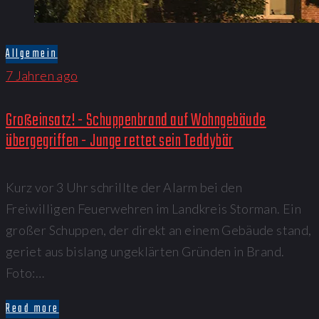
Allgemein
7 Jahren ago
Großeinsatz! - Schuppenbrand auf Wohngebäude
übergegriffen - Junge rettet sein Teddybär
Kurz vor 3 Uhr schrillte der Alarm bei den
Freiwilligen Feuerwehren im Landkreis Storman. Ein
großer Schuppen, der direkt an einem Gebäude stand,
geriet aus bislang ungeklärten Gründen in Brand.
Foto:…
Read more