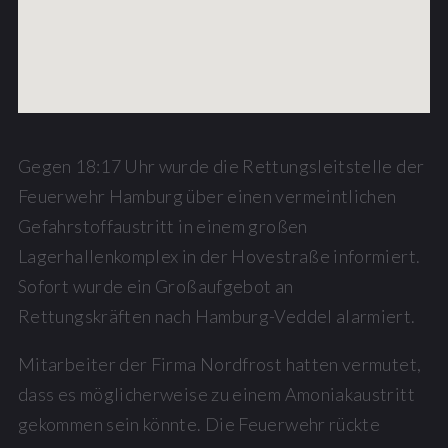
Gegen 18:17 Uhr wurde die Rettungsleitstelle der
Feuerwehr Hamburg über einen vermeintlichen
Gefahrstoffaustritt in einem großen
Lagerhallenkomplex in der Hovestraße informiert.
Sofort wurde ein Großaufgebot an
Rettungskräften nach Hamburg-Veddel alarmiert.
Mitarbeiter der Firma Nordfrost hatten vermutet,
dass es möglicherweise zu einem Amoniakaustritt
gekommen sein könnte. Die Feuerwehr rückte