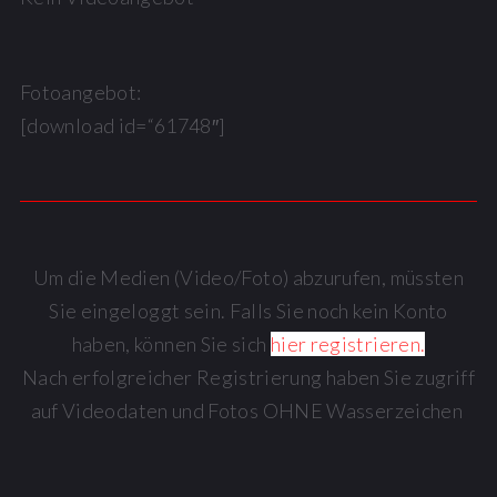
Fotoangebot:
[download id=“61748″]
Um die Medien (Video/Foto) abzurufen, müssten
Sie eingeloggt sein. Falls Sie noch kein Konto
haben, können Sie sich
hier registrieren.
Nach erfolgreicher Registrierung haben Sie zugriff
auf Videodaten und Fotos OHNE Wasserzeichen