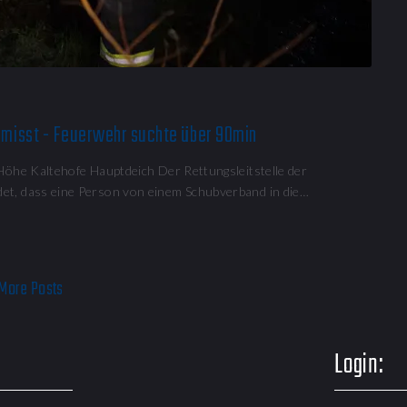
ermisst - Feuerwehr suchte über 90min
Höhe Kaltehofe Hauptdeich Der Rettungsleitstelle der
t, dass eine Person von einem Schubverband in die…
More Posts
Login: