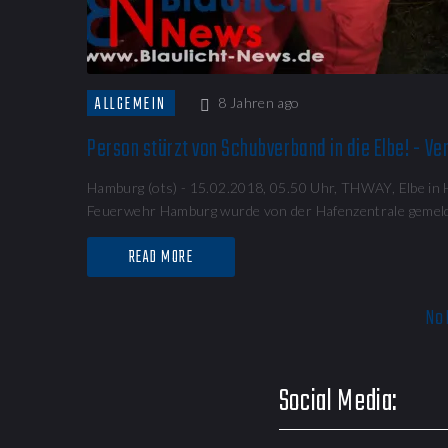
ALLGEMEIN
8 Jahren ago
Person stürzt von Schubverband in die Elbe! - V
Hamburg (ots) - 15.02.2018, 05.50 Uhr, THWAY, Elbe in 
Feuerwehr Hamburg wurde von der Hafenzentrale gemelde
READ MORE
No 
Social Media: